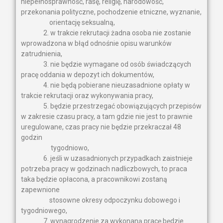
niepełnosprawność, rasę, religię, narodowość,
przekonania polityczne, pochodzenie etniczne, wyznanie,
orientację seksualną,
2. w trakcie rekrutacji żadna osoba nie zostanie
wprowadzona w błąd odnośnie opisu warunków
zatrudnienia,
3. nie będzie wymagane od osób świadczących
pracę oddania w depozyt ich dokumentów,
4. nie będą pobierane nieuzasadnione opłaty w
trakcie rekrutacji oraz wykonywania pracy,
5. będzie przestrzegać obowiązujących przepisów
w zakresie czasu pracy, a tam gdzie nie jest to prawnie
uregulowane, czas pracy nie będzie przekraczał 48
godzin
tygodniowo,
6. jeśli w uzasadnionych przypadkach zaistnieje
potrzeba pracy w godzinach nadliczbowych, to praca
taka będzie opłacona, a pracownikowi zostaną
zapewnione
stosowne okresy odpoczynku dobowego i
tygodniowego,
7. wynagrodzenie za wykonaną pracę będzie