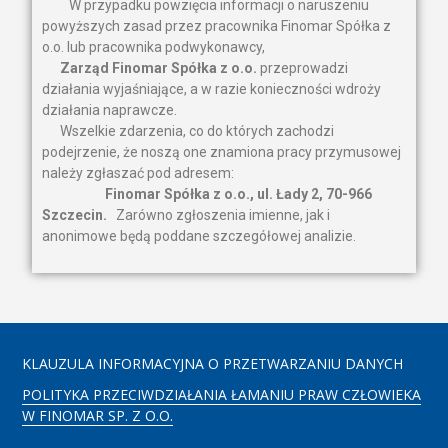
W przypadku powzięcia informacji o naruszeniu
powyższych zasad przez pracownika Finomar Spółka z
o.o. lub pracownika podwykonawcy,
Zarząd Finomar Spółka z o.o.
przeprowadzi
działania wyjaśniające, a w razie konieczności wdroży
działania naprawcze.
Wszelkie zdarzenia, co do których zachodzi
podejrzenie, że noszą one znamiona pracy przymusowej
należy zgłaszać pod adresem:
Finomar Spółka z o.o., ul. Łady 2, 70-966
Szczecin.
Zarówno zgłoszenia imienne, jak i
anonimowe będą poddane szczegółowej analizie.
KLAUZULA INFORMACYJNA O PRZETWARZANIU DANYCH
POLITYKA PRZECIWDZIAŁANIA ŁAMANIU PRAW CZŁOWIEKA
W FINOMAR SP. Z O.O.